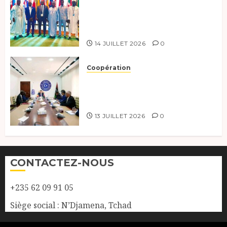
de haut niveau sur le
développement durable à New
York.
14 JUILLET 2026
0
Coopération
Renforcement de la
coopération, Tchad-Libye vers
une connectivité accrue
13 JUILLET 2026
0
CONTACTEZ-NOUS
+235 62 09 91 05
Siège social : N’Djamena, Tchad