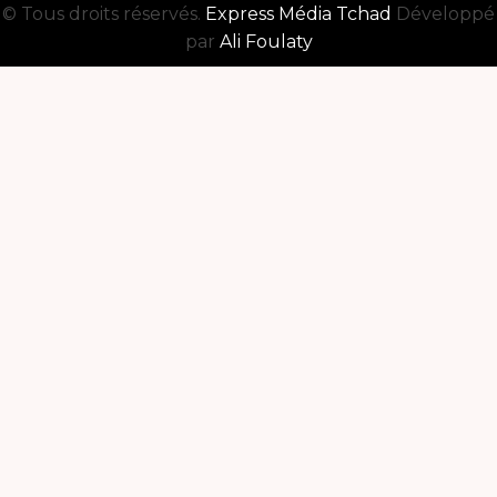
© Tous droits réservés.
Express Média Tchad
Développé
par
Ali Foulaty