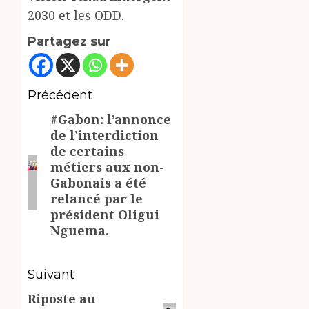
2030 et les ODD.
Partagez sur
Navigation
Précédent
#Gabon: l’annonce
d’article
Article
de l’interdiction
précédent:
de certains
métiers aux non-
Gabonais a été
relancé par le
président Oligui
Nguema.
Suivant
Riposte au
Article