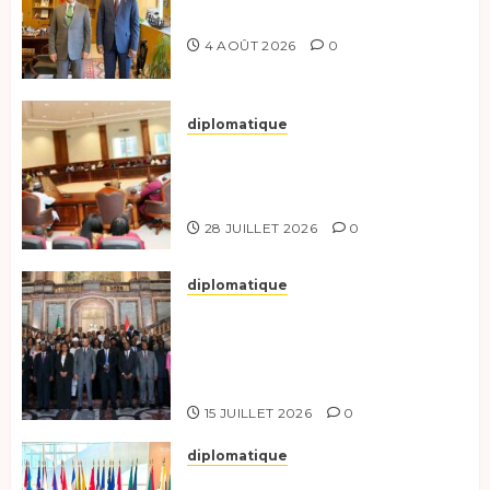
du Partenariat Bilatéral
4 AOÛT 2026
0
diplomatique
Le Secrétaire général adjoint
exhorte les nouveaux
responsables à l’excellence.
28 JUILLET 2026
0
diplomatique
Le Tchad participe activement
à la 121e session du Conseil des
ministres de l’OEACP à
Bruxelles.
15 JUILLET 2026
0
diplomatique
Le Tchad au forum Politique