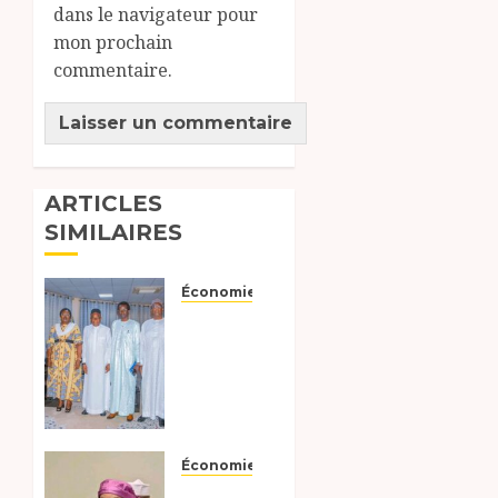
dans le navigateur pour
mon prochain
commentaire.
ARTICLES
SIMILAIRES
Économie
Rencontre
entre
la
Ministre
du
Pétrole
et le
Économie
Médiateur
Bilan