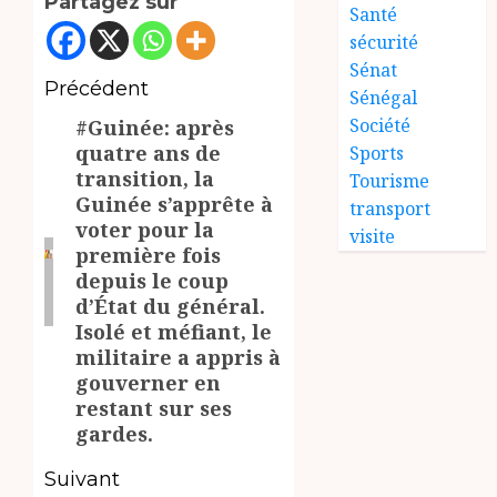
Partagez sur
Santé
sécurité
Sénat
Navigation
Précédent
Sénégal
Société
#Guinée: après
d’article
Article
quatre ans de
Sports
précédent:
transition, la
Tourisme
Guinée s’apprête à
transport
voter pour la
visite
première fois
depuis le coup
d’État du général.
Isolé et méfiant, le
militaire a appris à
gouverner en
restant sur ses
gardes.
Suivant