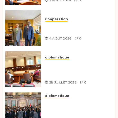
5 AOÛT 2026
0
0
Coopération
Tchad-Türkiye : Dynamisation
du Partenariat Bilatéral
4 AOÛT 2026
0
diplomatique
Le Secrétaire général adjoint
exhorte les nouveaux
responsables à l’excellence.
28 JUILLET 2026
0
diplomatique
Le Tchad participe activement
à la 121e session du Conseil des
ministres de l’OEACP à