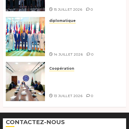
Bruxelles.
15 JUILLET 2026
0
diplomatique
Le Tchad au forum Politique
de haut niveau sur le
développement durable à New
York.
14 JUILLET 2026
0
Coopération
Renforcement de la
coopération, Tchad-Libye vers
une connectivité accrue
13 JUILLET 2026
0
CONTACTEZ-NOUS