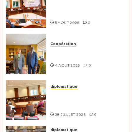
Le Tchad et l’Égypte
préparent le terrain pour une
coopération renforcée
5 AOÛT 2026
0
Coopération
Tchad-Türkiye : Dynamisation
du Partenariat Bilatéral
4 AOÛT 2026
0
diplomatique
Le Secrétaire général adjoint
exhorte les nouveaux
responsables à l’excellence.
28 JUILLET 2026
0
diplomatique