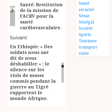
Santé
Santé: Restitution
d’article
Article
sécurité
de la mission de
précédent:
l’ACRV pour la
Sénat
santé
Sénégal
cardiovasculaire.
Société
Sports
Suivant
Tourisme
En Ethiopie: « Des
Article
transport
soldats nous ont
visite
suivant:
dit de nous
déshabiller » : le
silence sur les
viols de masse
commis pendant la
guerre au Tigré
rapportent le
monde Afrique.