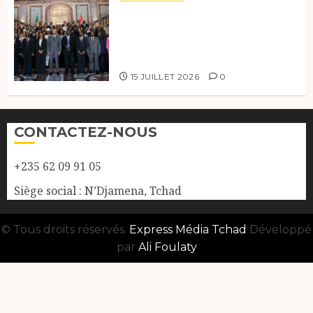
Le Tchad participe activement
à la 121e session du Conseil des
ministres de l’OEACP à
Bruxelles.
15 JUILLET 2026
0
CONTACTEZ-NOUS
+235 62 09 91 05
Siège social : N’Djamena, Tchad
© Tous droits réservés.
Express Média Tchad
Développé
par
Ali Foulaty