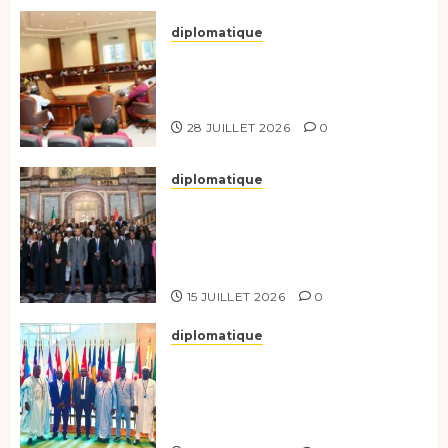
diplomatique
Le Secrétaire général adjoint
exhorte les nouveaux
responsables à l’excellence.
28 JUILLET 2026
0
diplomatique
Le Tchad participe activement
à la 121e session du Conseil des
ministres de l’OEACP à
Bruxelles.
15 JUILLET 2026
0
diplomatique
Le Tchad au forum Politique
de haut niveau sur le
développement durable à New
York.