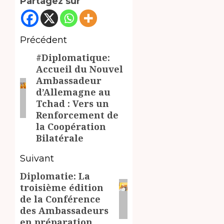
Partagez sur
Navigation
Précédent
#Diplomatique:
d’article
Article
Accueil du Nouvel
précédent:
Ambassadeur
d’Allemagne au
Tchad : Vers un
Renforcement de
la Coopération
Bilatérale
Suivant
Diplomatie: La
Article
troisième édition
suivant:
de la Conférence
des Ambassadeurs
en préparation