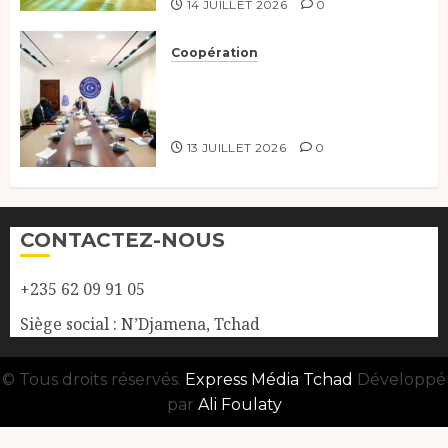
14 JUILLET 2026
0
Coopération
Renforcement de la
coopération, Tchad-Libye vers
une connectivité accrue
13 JUILLET 2026
0
CONTACTEZ-NOUS
+235 62 09 91 05
Siège social : N’Djamena, Tchad
© Tous droits réservés.
Express Média Tchad
Développé
par
Ali Foulaty