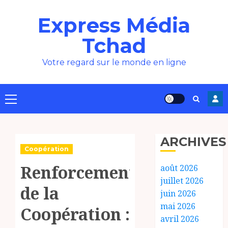
Aller
Express Média
au
contenu
Tchad
Votre regard sur le monde en ligne
Menu
principal
ARCHIVES
Coopération
Renforcement
août 2026
juillet 2026
de la
juin 2026
mai 2026
Coopération :
avril 2026