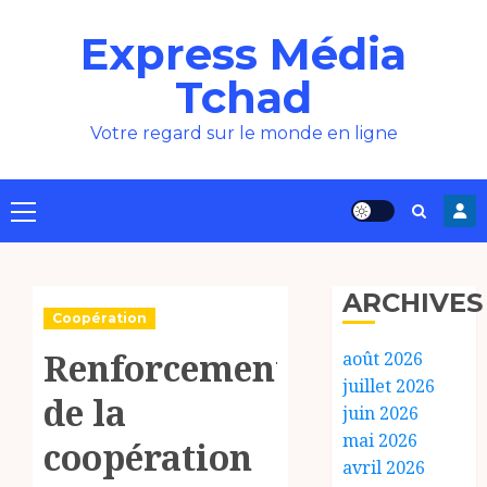
Aller
Express Média
au
contenu
Tchad
Votre regard sur le monde en ligne
Menu
principal
ARCHIVES
Coopération
Renforcement
août 2026
juillet 2026
de la
juin 2026
mai 2026
coopération
avril 2026