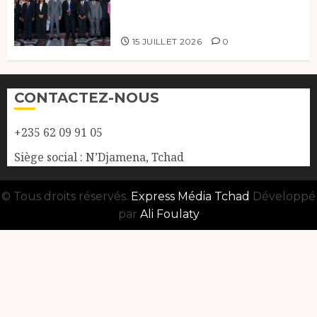
ministres de l’OEACP à
Bruxelles.
15 JUILLET 2026
0
CONTACTEZ-NOUS
+235 62 09 91 05
Siège social : N’Djamena, Tchad
© Tous droits réservés.
Express Média Tchad
Développé
par
Ali Foulaty