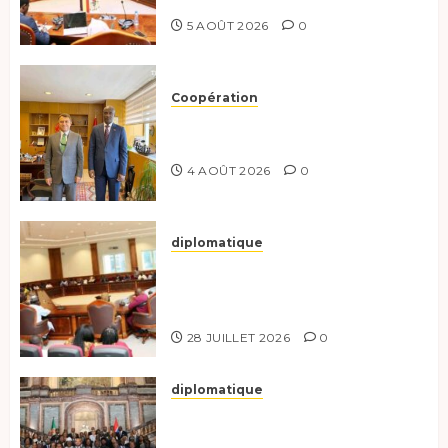
coopération renforcée
5 AOÛT 2026
0
Coopération
Tchad-Türkiye : Dynamisation
du Partenariat Bilatéral
4 AOÛT 2026
0
diplomatique
Le Secrétaire général adjoint
exhorte les nouveaux
responsables à l’excellence.
28 JUILLET 2026
0
diplomatique
Le Tchad participe activement
à la 121e session du Conseil des