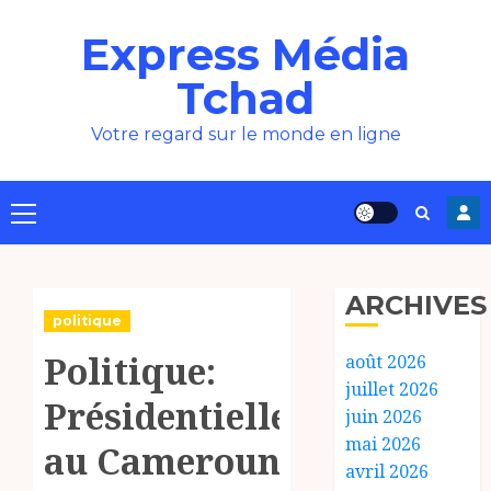
Aller
Express Média
au
contenu
Tchad
Votre regard sur le monde en ligne
Menu
principal
ARCHIVES
politique
Politique:
août 2026
juillet 2026
Présidentielle
juin 2026
mai 2026
au Cameroun
avril 2026