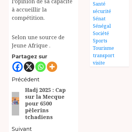
l’opinion de sa capacité
Santé
à accueillir la
sécurité
compétition.
Sénat
Sénégal
Société
Selon une source de
Sports
Jeune Afrique .
Tourisme
transport
Partagez sur
visite
Navigation
Précédent
Hadj 2025 : Cap
d’article
Article
sur la Mecque
précédent:
pour 6500
pèlerins
tchadiens
Suivant