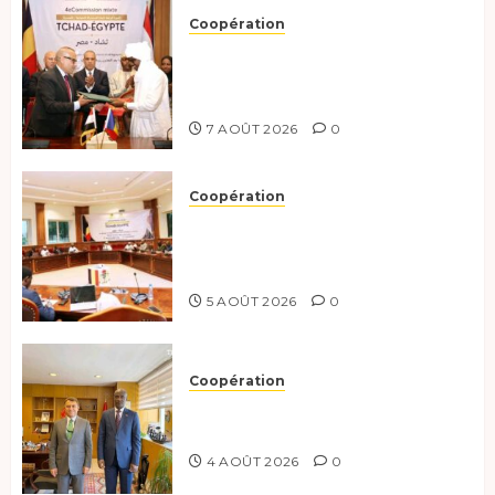
Coopération
Le Tchad et l’Égypte
renforcent leur partenariat
stratégique et opérationnel
7 AOÛT 2026
0
Coopération
Le Tchad et l’Égypte
préparent le terrain pour une
coopération renforcée
5 AOÛT 2026
0
Coopération
Tchad-Türkiye : Dynamisation
du Partenariat Bilatéral
4 AOÛT 2026
0