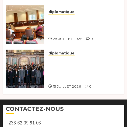
diplomatique
Le Secrétaire général adjoint
exhorte les nouveaux
responsables à l’excellence.
28 JUILLET 2026
0
diplomatique
Le Tchad participe activement
à la 121e session du Conseil des
ministres de l’OEACP à
Bruxelles.
15 JUILLET 2026
0
CONTACTEZ-NOUS
+235 62 09 91 05