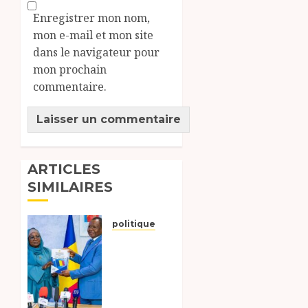
Enregistrer mon nom,
mon e-mail et mon site
dans le navigateur pour
mon prochain
commentaire.
ARTICLES
SIMILAIRES
politique
Tchad
:évaluation
des
progrès
du