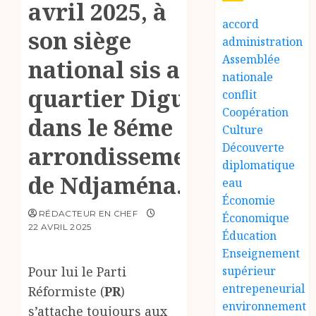
avril 2025, à
accord
son siège
administration
Assemblée
national sis au
nationale
quartier Diguel
conflit
Coopération
dans le 8éme
Culture
Découverte
arrondissement
diplomatique
de Ndjaména.
eau
Économie
RÉDACTEUR EN CHEF
Économique
22 AVRIL 2025
Éducation
Enseignement
Pour lui le Parti
supérieur
entrepeneurial
Réformiste (
PR
)
environnement
s’attache toujours aux