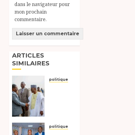
dans le navigateur pour
mon prochain
commentaire.
ARTICLES
SIMILAIRES
politique
Lancement
des
travaux
de trois
centrales
solaires
pour
politique
l’autonomie
L’ancienne