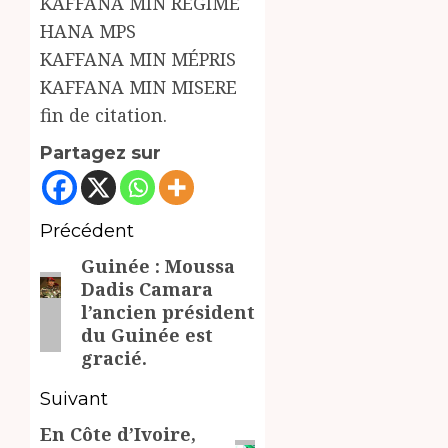
KAFFANA MIN RÉGIME
HANA MPS
KAFFANA MIN MÉPRIS
KAFFANA MIN MISERE
fin de citation.
Partagez sur
Navigation
Précédent
Guinée : Moussa
d’article
Article
Dadis Camara
précédent:
l’ancien président
du Guinée est
gracié.
Suivant
En Côte d’Ivoire,
Article