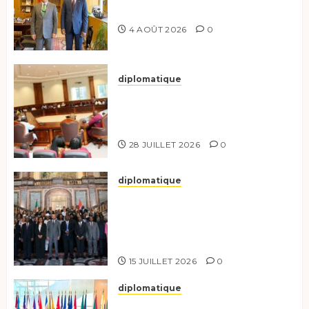
du Partenariat Bilatéral
4 AOÛT 2026
0
diplomatique
Le Secrétaire général adjoint
exhorte les nouveaux
responsables à l’excellence.
28 JUILLET 2026
0
diplomatique
Le Tchad participe activement
à la 121e session du Conseil des
ministres de l’OEACP à
Bruxelles.
15 JUILLET 2026
0
diplomatique
Le Tchad au forum Politique