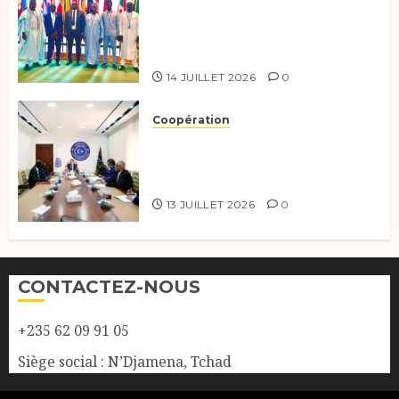
de haut niveau sur le
développement durable à New
York.
14 JUILLET 2026
0
Coopération
Renforcement de la
coopération, Tchad-Libye vers
une connectivité accrue
13 JUILLET 2026
0
CONTACTEZ-NOUS
+235 62 09 91 05
Siège social : N’Djamena, Tchad