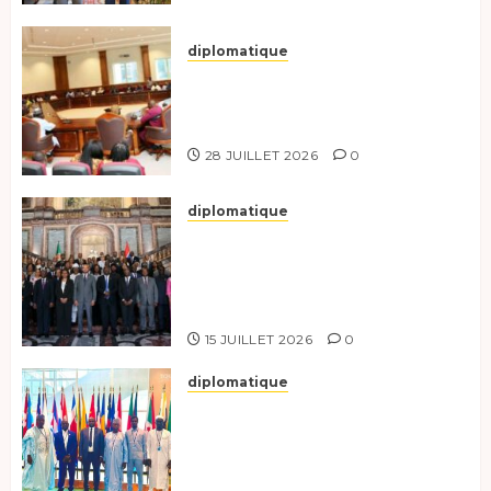
diplomatique
Le Secrétaire général adjoint
exhorte les nouveaux
responsables à l’excellence.
28 JUILLET 2026
0
diplomatique
Le Tchad participe activement
à la 121e session du Conseil des
ministres de l’OEACP à
Bruxelles.
15 JUILLET 2026
0
diplomatique
Le Tchad au forum Politique
de haut niveau sur le
développement durable à New
York.