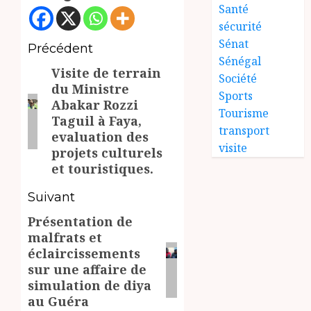
Santé
sécurité
Sénat
Navigation
Précédent
Sénégal
Visite de terrain
d’article
Article
Société
du Ministre
précédent:
Sports
Abakar Rozzi
Tourisme
Taguil à Faya,
transport
evaluation des
visite
projets culturels
et touristiques.
Suivant
Présentation de
Article
malfrats et
suivant:
éclaircissements
sur une affaire de
simulation de diya
au Guéra