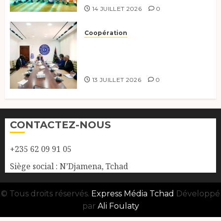
14 JUILLET 2026
0
Coopération
Renforcement de la
coopération, Tchad-Libye vers
une connectivité accrue
13 JUILLET 2026
0
CONTACTEZ-NOUS
+235 62 09 91 05
Siège social : N’Djamena, Tchad
© Tous droits réservés.
Express Média Tchad
Développé
par
Ali Foulaty