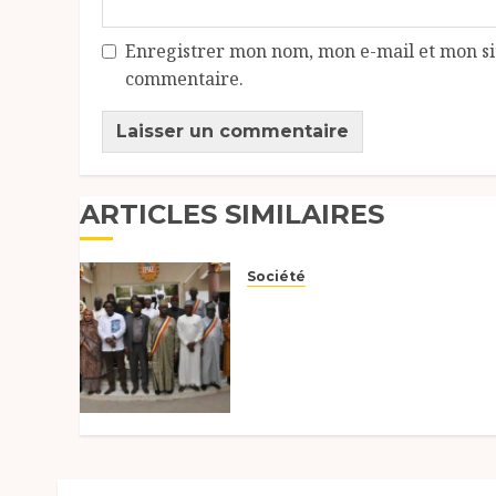
Enregistrer mon nom, mon e-mail et mon si
commentaire.
ARTICLES SIMILAIRES
Société
Un plaidoyer pour
l’habitat durable et la
restitution des
prérogatives au CESCE
2026
18 FÉVRIER 2026
0