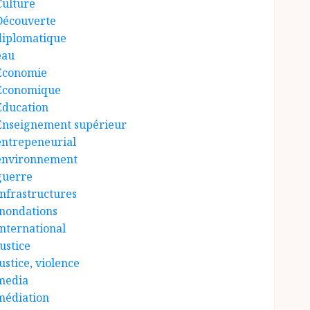
Culture
Découverte
diplomatique
eau
Économie
Économique
Éducation
Enseignement supérieur
entrepeneurial
environnement
guerre
Infrastructures
inondations
International
ustice
ustice, violence
media
médiation