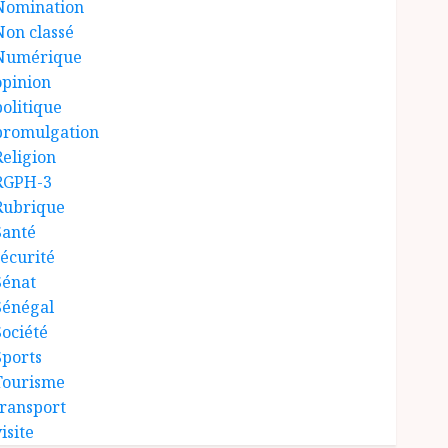
Nomination
Non classé
Numérique
opinion
politique
promulgation
Religion
RGPH-3
Rubrique
Santé
sécurité
Sénat
Sénégal
Société
Sports
Tourisme
transport
isite