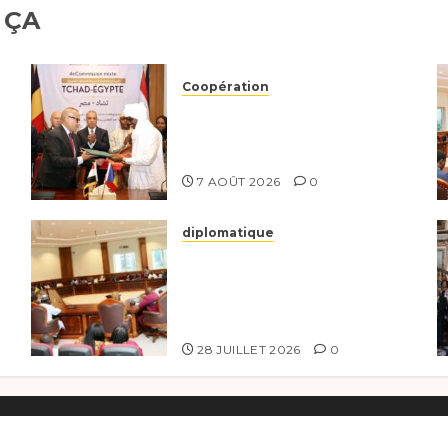
 ÇA
Coopération
Le Tchad et l’Égypte
renforcent leur partenariat
stratégique et opérationnel
7 AOÛT 2026
0
diplomatique
Le Secrétaire général
adjoint exhorte les
nouveaux responsables à
l’excellence.
28 JUILLET 2026
0