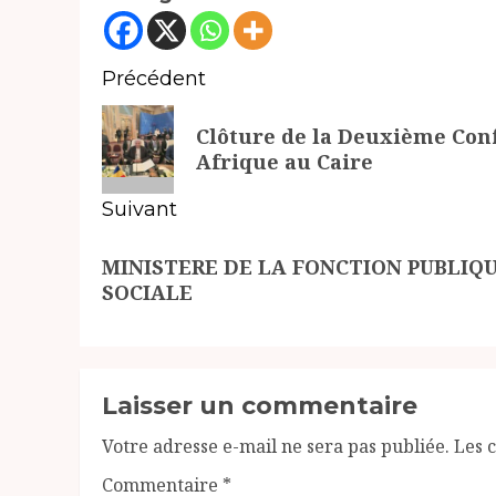
Navigation
Précédent
d’article
Article
Clôture de la Deuxième Conf
précédent:
Afrique au Caire
Suivant
Article
MINISTERE DE LA FONCTION PUBLIQ
suivant:
SOCIALE
Laisser un commentaire
Votre adresse e-mail ne sera pas publiée.
Les 
Commentaire
*