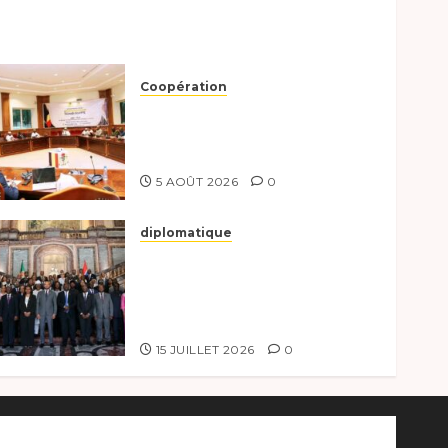
Coopération
Le Tchad et l’Égypte
préparent le terrain pour
une coopération renforcée
5 AOÛT 2026
0
diplomatique
Le Tchad participe
activement à la 121e session
du Conseil des ministres de
l’OEACP à Bruxelles.
15 JUILLET 2026
0