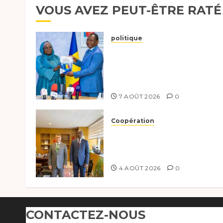
VOUS AVEZ PEUT-ÊTRE RATÉ
politique
Tchad :évaluation des
progrès du programme
présidentiel et exhorte à
l’action
7 AOÛT 2026
0
Coopération
Tchad-Türkiye :
Dynamisation du
Partenariat Bilatéral
4 AOÛT 2026
0
CONTACTEZ-NOUS