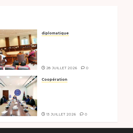
diplomatique
Le Secrétaire général
adjoint exhorte les
nouveaux responsables à
l’excellence.
28 JUILLET 2026
0
Coopération
Renforcement de la
coopération, Tchad-Libye
vers une connectivité
accrue
13 JUILLET 2026
0