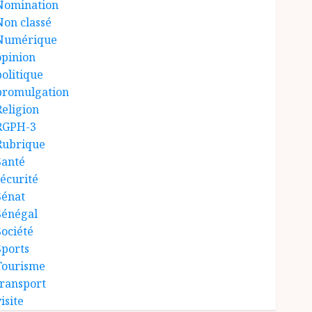
Nomination
Non classé
Numérique
opinion
politique
promulgation
Religion
RGPH-3
Rubrique
Santé
sécurité
Sénat
Sénégal
Société
Sports
Tourisme
transport
isite