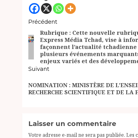
Navigation
Précédent
Rubrique : Cette nouvelle rubriq
d’article
Article
Express Média Tchad, vise à info
précédent:
façonnent l’actualité tchadienn
plusieurs événements marquants 
enjeux variés et des développem
Suivant
Article
NOMINATION : MINISTÈRE DE L’ENSE
suivant:
RECHERCHE SCIENTIFIQUE ET DE LA
Laisser un commentaire
Votre adresse e-mail ne sera pas publiée.
Les 