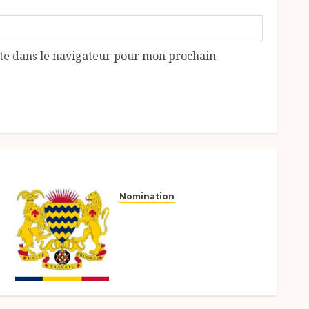
te dans le navigateur pour mon prochain
Nomination
MINISTERE DES FINANCES,
DU BUDGET, DE
L’ECONOMIE, DU PLAN ET
DE LA COOPERATION
INTERNATIONALE
11 MARS 2026
0