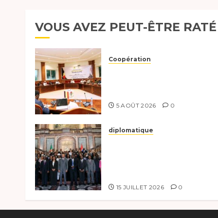
VOUS AVEZ PEUT-ÊTRE RATÉ
Coopération
Le Tchad et l’Égypte
préparent le terrain pour
une coopération renforcée
5 AOÛT 2026
0
diplomatique
Le Tchad participe
activement à la 121e sessio
du Conseil des ministres d
l’OEACP à Bruxelles.
15 JUILLET 2026
0