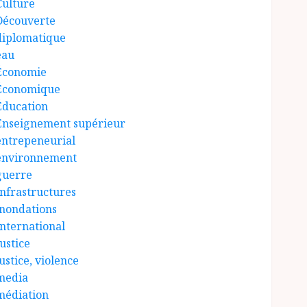
Culture
Découverte
diplomatique
eau
Économie
Économique
Éducation
Enseignement supérieur
entrepeneurial
environnement
guerre
Infrastructures
inondations
International
ustice
ustice, violence
media
médiation