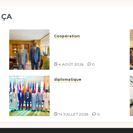
 ÇA
Coopération
Tchad-Türkiye :
Dynamisation du
Partenariat Bilatéral
4 AOÛT 2026
0
diplomatique
Le Tchad au forum
n
Politique de haut niveau
e
sur le développement
durable à New York.
14 JUILLET 2026
0