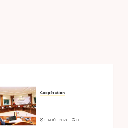
Coopération
Le Tchad et l’Égypte
préparent le terrain pour
une coopération renforcée
5 AOÛT 2026
0