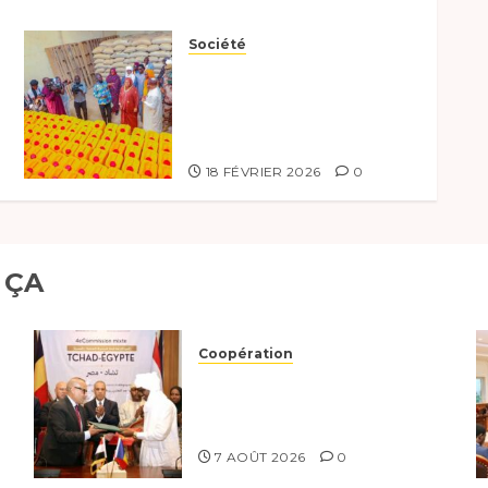
Société
Lancement de la
distribution de kits
humanitaires au Mayo-
Kebbi Ouest
18 FÉVRIER 2026
0
 ÇA
Coopération
Le Tchad et l’Égypte
renforcent leur partenariat
stratégique et opérationnel
7 AOÛT 2026
0