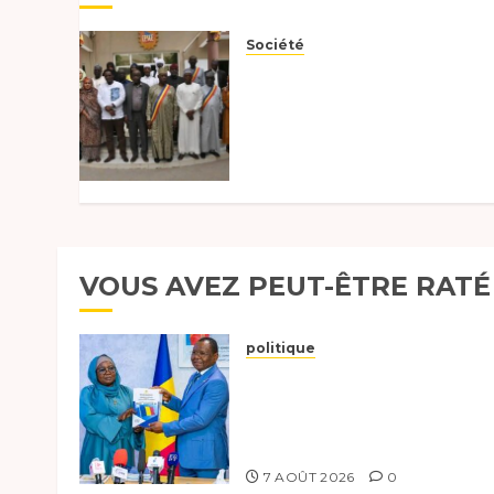
Société
Un plaidoyer pour
l’habitat durable et la
restitution des
prérogatives au CESCE
2026
18 FÉVRIER 2026
0
VOUS AVEZ PEUT-ÊTRE RATÉ
politique
Tchad :évaluation des
progrès du programme
présidentiel et exhorte à
l’action
7 AOÛT 2026
0