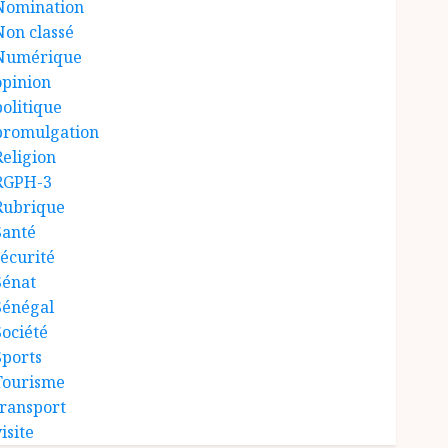
Nomination
Non classé
Numérique
opinion
politique
promulgation
Religion
RGPH-3
Rubrique
Santé
sécurité
Sénat
Sénégal
Société
Sports
Tourisme
transport
isite