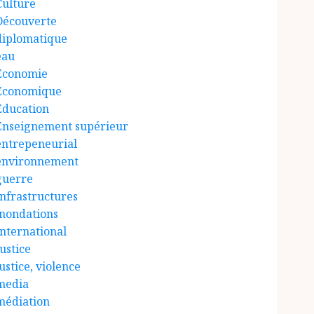
Culture
Découverte
diplomatique
eau
Économie
Économique
Éducation
Enseignement supérieur
entrepeneurial
environnement
guerre
Infrastructures
inondations
International
ustice
ustice, violence
media
médiation