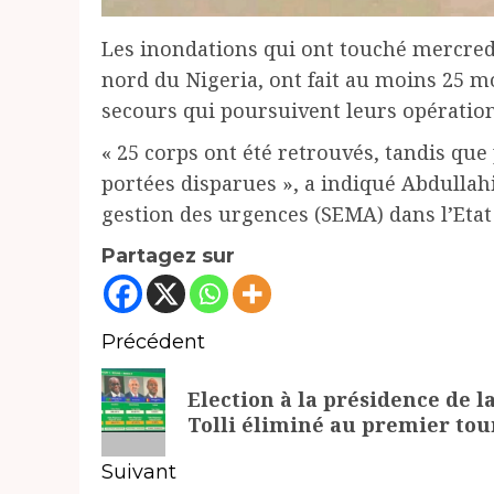
Les inondations qui ont touché mercredi
nord du Nigeria, ont fait au moins 25 mo
secours qui poursuivent leurs opération
« 25 corps ont été retrouvés, tandis que
portées disparues », a indiqué Abdullah
gestion des urgences (SEMA) dans l’Et
Partagez sur
Navigation
Précédent
d’article
Article
Election à la présidence de 
précédent:
Tolli éliminé au premier tou
Suivant