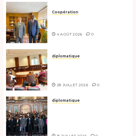
Coopération
Tchad-Türkiye : Dynamisation
du Partenariat Bilatéral
4 AOÛT 2026
0
diplomatique
Le Secrétaire général adjoint
exhorte les nouveaux
responsables à l’excellence.
28 JUILLET 2026
0
diplomatique
Le Tchad participe activement
à la 121e session du Conseil des
ministres de l’OEACP à
Bruxelles.
15 JUILLET 2026
0