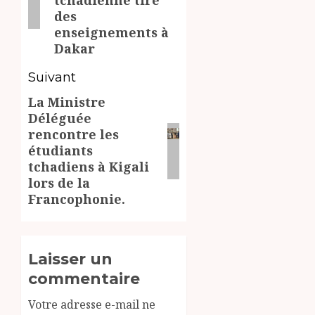
tchadienne tire
des
enseignements à
Dakar
Suivant
La Ministre
Article
Déléguée
suivant:
rencontre les
étudiants
tchadiens à Kigali
lors de la
Francophonie.
Laisser un
commentaire
Votre adresse e-mail ne