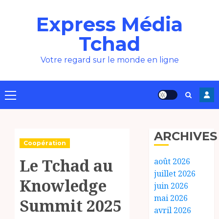
Aller
Express Média
au
contenu
Tchad
Votre regard sur le monde en ligne
Menu
principal
ARCHIVES
Coopération
Le Tchad au
août 2026
juillet 2026
Knowledge
juin 2026
mai 2026
Summit 2025
avril 2026