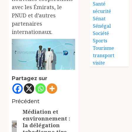
Santé
avec les Émirats, le
sécurité
PNUD et d’autres
Sénat
partenaires
Sénégal
internationaux.
Société
Sports
Tourisme
transport
visite
Partagez sur
Navigation
Précédent
Médiation et
d’article
Article
environnement :
précédent:
la délégation