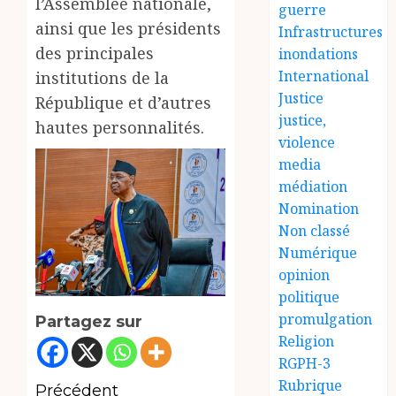
l’Assemblée nationale,
guerre
ainsi que les présidents
Infrastructures
des principales
inondations
International
institutions de la
Justice
République et d’autres
justice,
hautes personnalités.
violence
media
médiation
Nomination
Non classé
Numérique
opinion
politique
promulgation
Partagez sur
Religion
RGPH-3
Rubrique
Navigation
Précédent