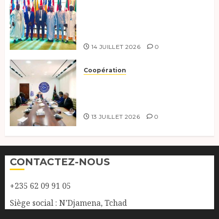
Le Tchad au forum Politique
de haut niveau sur le
développement durable à New
York.
14 JUILLET 2026
0
Coopération
Renforcement de la
coopération, Tchad-Libye vers
une connectivité accrue
13 JUILLET 2026
0
CONTACTEZ-NOUS
+235 62 09 91 05
Siège social : N’Djamena, Tchad