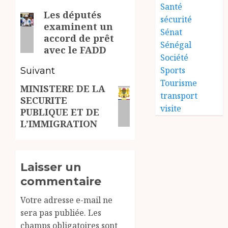
Santé
Les députés
d’article
Article
sécurité
examinent un
précédent:
Sénat
accord de prêt
Sénégal
avec le FADD
Société
Sports
Suivant
Tourisme
MINISTERE DE LA
Article
transport
SECURITE
suivant:
visite
PUBLIQUE ET DE
L’IMMIGRATION
Laisser un
commentaire
Votre adresse e-mail ne
sera pas publiée.
Les
champs obligatoires sont