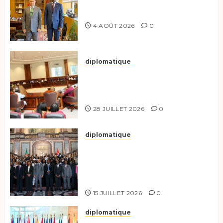
Tchad-Türkiye : Dynamisation
du Partenariat Bilatéral
4 AOÛT 2026
0
diplomatique
Le Secrétaire général adjoint
exhorte les nouveaux
responsables à l’excellence.
28 JUILLET 2026
0
diplomatique
Le Tchad participe activement
à la 121e session du Conseil des
ministres de l’OEACP à
Bruxelles.
15 JUILLET 2026
0
diplomatique