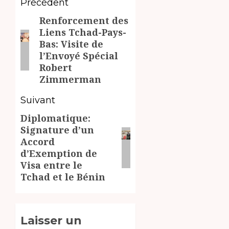
Navigation
Précédent
Renforcement des
d’article
Article
Liens Tchad-Pays-
précédent:
Bas: Visite de
l’Envoyé Spécial
Robert
Zimmerman
Suivant
Diplomatique:
Article
Signature d’un
suivant:
Accord
d’Exemption de
Visa entre le
Tchad et le Bénin
Laisser un