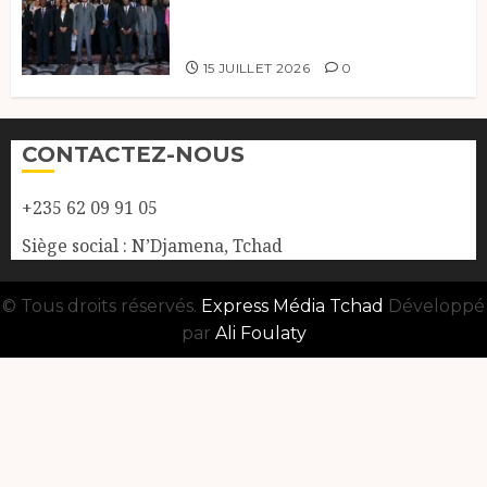
ministres de l’OEACP à
Bruxelles.
15 JUILLET 2026
0
CONTACTEZ-NOUS
+235 62 09 91 05
Siège social : N’Djamena, Tchad
© Tous droits réservés.
Express Média Tchad
Développé
par
Ali Foulaty