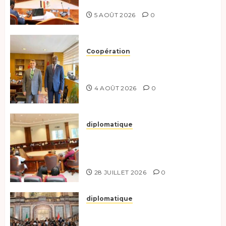
coopération renforcée
5 AOÛT 2026
0
Coopération
Tchad-Türkiye : Dynamisation
du Partenariat Bilatéral
4 AOÛT 2026
0
diplomatique
Le Secrétaire général adjoint
exhorte les nouveaux
responsables à l’excellence.
28 JUILLET 2026
0
diplomatique
Le Tchad participe activement
à la 121e session du Conseil des