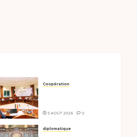
Coopération
Le Tchad et l’Égypte
préparent le terrain pour
une coopération renforcée
5 AOÛT 2026
0
diplomatique
Le Tchad participe