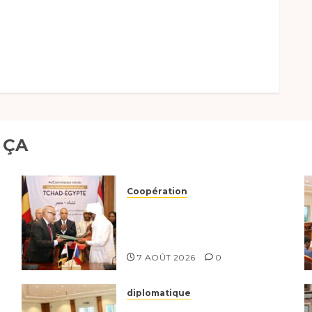
 ÇA
Coopération
Le Tchad et l’Égypte
renforcent leur partenariat
stratégique et opérationnel
7 AOÛT 2026
0
diplomatique
Le Secrétaire général