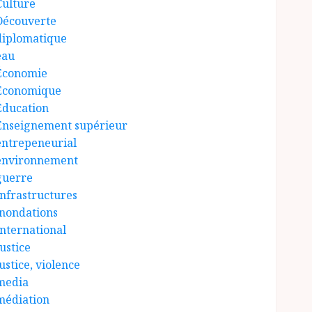
Culture
Découverte
diplomatique
eau
Économie
Économique
Éducation
Enseignement supérieur
entrepeneurial
environnement
guerre
Infrastructures
inondations
International
ustice
ustice, violence
media
médiation