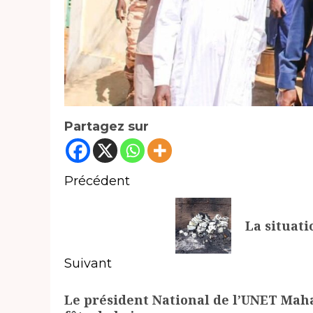
Partagez sur
Navigation
Précédent
d’article
Article
La situat
précédent:
Suivant
Article
Le président National de l’UNET Mah
suivant: