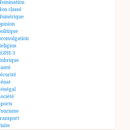
Nomination
Non classé
Numérique
opinion
politique
promulgation
Religion
RGPH-3
Rubrique
Santé
sécurité
Sénat
Sénégal
Société
Sports
Tourisme
transport
isite