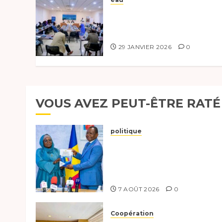
Lancement d’un projet
panafricain pour l’eau et
le climat
29 JANVIER 2026
0
VOUS AVEZ PEUT-ÊTRE RATÉ
politique
Tchad :évaluation des
progrès du programme
présidentiel et exhorte à
l’action
7 AOÛT 2026
0
Coopération