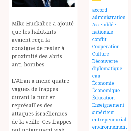
accord
administration
Mike Huckabee a ajouté
Assemblée
que les habitants
nationale
conflit
avaient reçu la
Coopération
consigne de rester à
Culture
proximité des abris
Découverte
anti-bombes.
diplomatique
eau
L’#Iran a mené quatre
Économie
vagues de frappes
Économique
durant la nuit en
Éducation
représailles des
Enseignement
supérieur
attaques israéliennes
entrepeneurial
de la veille. Ces frappes
environnement
ont notamment visé