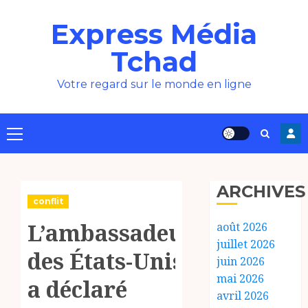
Aller
Express Média
au
contenu
Tchad
Votre regard sur le monde en ligne
Menu
principal
ARCHIVES
conflit
L’ambassadeur
août 2026
juillet 2026
des États-Unis
juin 2026
mai 2026
a déclaré
avril 2026