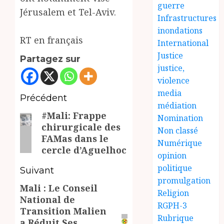
guerre
Jérusalem et Tel-Aviv.
Infrastructures
inondations
RT en français
International
Justice
Partagez sur
justice,
violence
media
Navigation
Précédent
médiation
#Mali: Frappe
d’article
Article
Nomination
chirurgicale des
précédent:
Non classé
FAMas dans le
Numérique
cercle d’Aguelhoc
opinion
politique
Suivant
promulgation
Mali : Le Conseil
Article
Religion
National de
suivant:
RGPH-3
Transition Malien
Rubrique
a Réduit Ses