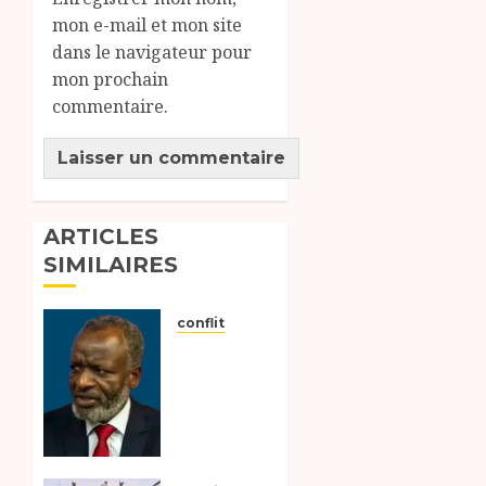
mon e-mail et mon site
dans le navigateur pour
mon prochain
commentaire.
ARTICLES
SIMILAIRES
conflit
Le
président
du
Conseil
présidentiel
du