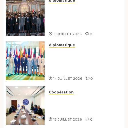
diplomatique
Le Tchad participe activement
à la 121e session du Conseil des
ministres de l’OEACP à
Bruxelles.
15 JUILLET 2026
0
diplomatique
Le Tchad au forum Politique
de haut niveau sur le
développement durable à New
York.
14 JUILLET 2026
0
Coopération
Renforcement de la
coopération, Tchad-Libye vers
une connectivité accrue
13 JUILLET 2026
0