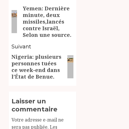
Yemen: Dernière
d’article
Article
minute, deux
précédent:
missiles,lancés
contre Israël,
Selon une source.
Suivant
Nigeria: plusieurs
Article
personnes tuées
suivant:
ce week-end dans
l’État de Benue.
Laisser un
commentaire
Votre adresse e-mail ne
sera pas publiée.
Les