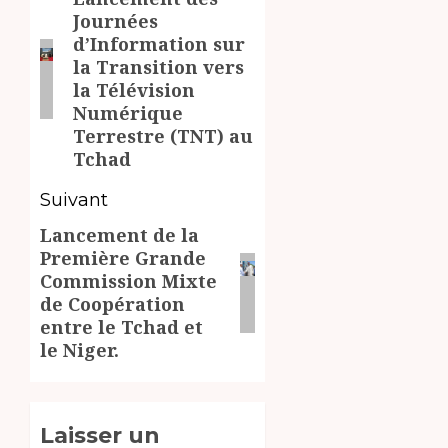
d’article
Article
Journées
précédent:
d’Information sur
la Transition vers
la Télévision
Numérique
Terrestre (TNT) au
Tchad
Suivant
Lancement de la
Article
Première Grande
suivant:
Commission Mixte
de Coopération
entre le Tchad et
le Niger.
Laisser un