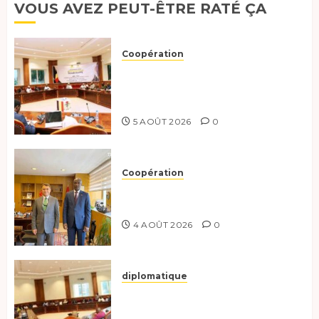
VOUS AVEZ PEUT-ÊTRE RATÉ ÇA
18
FÉVRIER
2026
Coopération
0
Le Tchad et l’Égypte
préparent le terrain pour une
coopération renforcée
5 AOÛT 2026
0
Coopération
Tchad-Türkiye : Dynamisation
du Partenariat Bilatéral
4 AOÛT 2026
0
diplomatique
Le Secrétaire général adjoint
exhorte les nouveaux