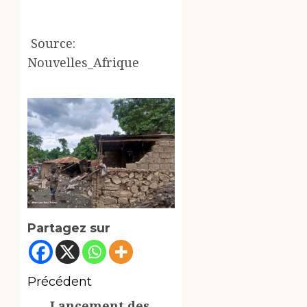
‎ Source:
Nouvelles_Afrique
Partagez sur
Navigation
Précédent
Lancement des