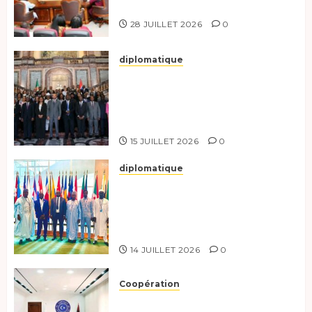
responsables à l’excellence.
28 JUILLET 2026
0
diplomatique
Le Tchad participe activement
à la 121e session du Conseil des
ministres de l’OEACP à
Bruxelles.
15 JUILLET 2026
0
diplomatique
Le Tchad au forum Politique
de haut niveau sur le
développement durable à New
York.
14 JUILLET 2026
0
Coopération
Renforcement de la