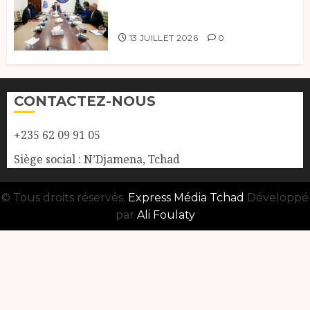
coopération, Tchad-Libye vers
une connectivité accrue
13 JUILLET 2026
0
CONTACTEZ-NOUS
+235 62 09 91 05
Siège social : N’Djamena, Tchad
© Tous droits réservés.
Express Média Tchad
Développé
par
Ali Foulaty