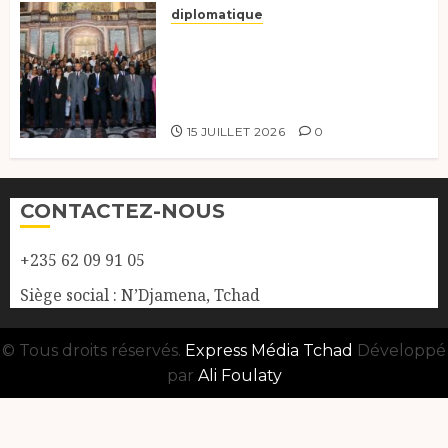
diplomatique
Le Tchad participe activement
à la 121e session du Conseil des
ministres de l’OEACP à
Bruxelles.
15 JUILLET 2026
0
CONTACTEZ-NOUS
+235 62 09 91 05
Siège social : N’Djamena, Tchad
© Tous droits réservés.
Express Média Tchad
Développé
par
Ali Foulaty