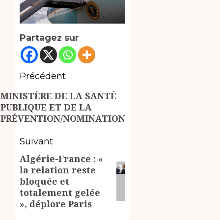
Partagez sur
Navigation
Précédent
d’article
Article
MINISTÈRE DE LA SANTÉ
PUBLIQUE ET DE LA
précédent:
PRÉVENTION/NOMINATION
Suivant
Algérie-France : «
Article
la relation reste
suivant:
bloquée et
totalement gelée
», déplore Paris