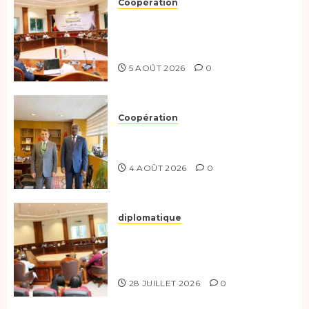
Coopération
Le Tchad et l’Égypte
préparent le terrain pour une
coopération renforcée
5 AOÛT 2026
0
Coopération
Tchad-Türkiye : Dynamisation
du Partenariat Bilatéral
4 AOÛT 2026
0
diplomatique
Le Secrétaire général adjoint
exhorte les nouveaux
responsables à l’excellence.
28 JUILLET 2026
0