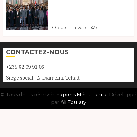
à la 121e session du Conseil des
ministres de l’OEACP à
Bruxelles.
15 JUILLET 2026
0
CONTACTEZ-NOUS
+235 62 09 91 05
Siège social : N’Djamena, Tchad
© Tous droits réservés.
Express Média Tchad
Développé
par
Ali Foulaty