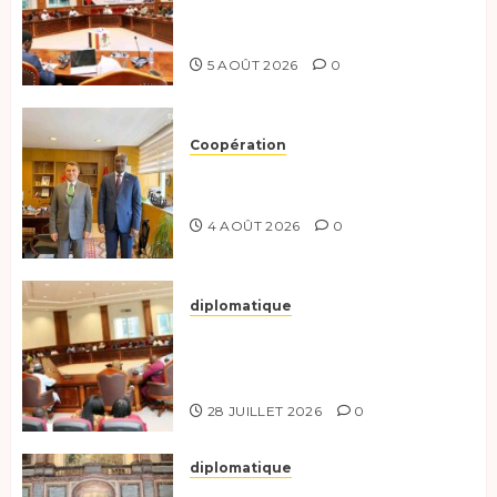
préparent le terrain pour une
coopération renforcée
5 AOÛT 2026
0
Coopération
Tchad-Türkiye : Dynamisation
du Partenariat Bilatéral
4 AOÛT 2026
0
diplomatique
Le Secrétaire général adjoint
exhorte les nouveaux
responsables à l’excellence.
28 JUILLET 2026
0
diplomatique
Le Tchad participe activement