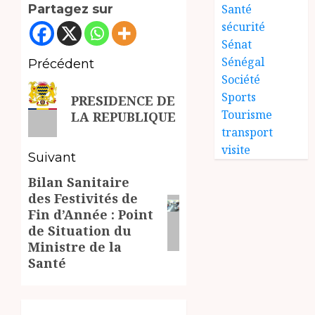
Santé
Partagez sur
sécurité
Sénat
Sénégal
Navigation
Précédent
Société
d’article
Article
Sports
PRESIDENCE DE
précédent:
Tourisme
LA REPUBLIQUE
transport
visite
Suivant
Bilan Sanitaire
Article
des Festivités de
suivant:
Fin d’Année : Point
de Situation du
Ministre de la
Santé