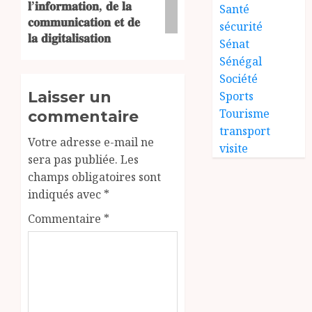
𝐥’𝐢𝐧𝐟𝐨𝐫𝐦𝐚𝐭𝐢𝐨𝐧, 𝐝𝐞 𝐥𝐚
Santé
𝐜𝐨𝐦𝐦𝐮𝐧𝐢𝐜𝐚𝐭𝐢𝐨𝐧 𝐞𝐭 𝐝𝐞
sécurité
𝐥𝐚 𝐝𝐢𝐠𝐢𝐭𝐚𝐥𝐢𝐬𝐚𝐭𝐢𝐨𝐧
Sénat
Sénégal
Société
Laisser un
Sports
Tourisme
commentaire
transport
Votre adresse e-mail ne
visite
sera pas publiée.
Les
champs obligatoires sont
indiqués avec
*
Commentaire
*