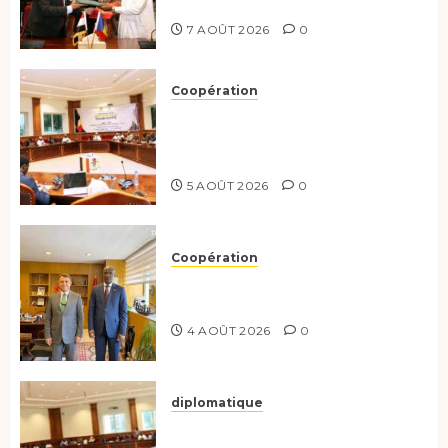
stratégique et opérationnel
7 AOÛT 2026
0
Coopération
Le Tchad et l’Égypte
préparent le terrain pour une
coopération renforcée
5 AOÛT 2026
0
Coopération
Tchad-Türkiye : Dynamisation
du Partenariat Bilatéral
4 AOÛT 2026
0
diplomatique
Le Secrétaire général adjoint