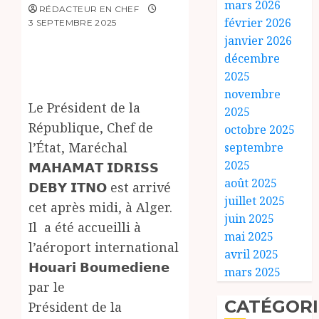
mars 2026
RÉDACTEUR EN CHEF
février 2026
3 SEPTEMBRE 2025
janvier 2026
décembre
2025
novembre
Le Président de la
2025
République, Chef de
octobre 2025
l’État, Maréchal
septembre
2025
𝗠𝗔𝗛𝗔𝗠𝗔𝗧 𝗜𝗗𝗥𝗜𝗦𝗦
août 2025
𝗗𝗘𝗕𝗬 𝗜𝗧𝗡𝗢 est arrivé
juillet 2025
cet après midi, à Alger.
juin 2025
Il a été accueilli à
mai 2025
l’aéroport international
avril 2025
𝗛𝗼𝘂𝗮𝗿𝗶 𝗕𝗼𝘂𝗺𝗲𝗱𝗶𝗲𝗻𝗲
mars 2025
par le
CATÉGORI
Président de la