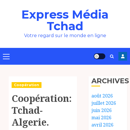
Aller
Express Média
au
contenu
Tchad
Votre regard sur le monde en ligne
Menu
principal
ARCHIVES
Coopération
Coopération:
août 2026
juillet 2026
Tchad-
juin 2026
mai 2026
Algerie.
avril 2026