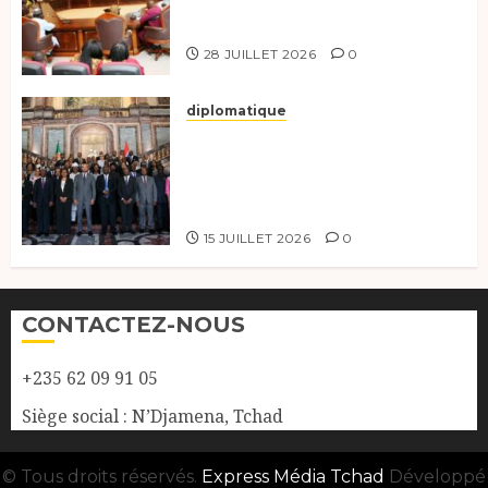
exhorte les nouveaux
responsables à l’excellence.
28 JUILLET 2026
0
diplomatique
Le Tchad participe activement
à la 121e session du Conseil des
ministres de l’OEACP à
Bruxelles.
15 JUILLET 2026
0
CONTACTEZ-NOUS
+235 62 09 91 05
Siège social : N’Djamena, Tchad
© Tous droits réservés.
Express Média Tchad
Développé