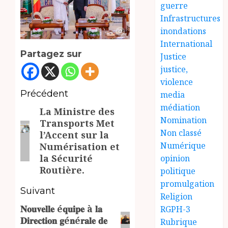
guerre
Infrastructures
inondations
International
Partagez sur
Justice
justice,
violence
Navigation
Précédent
media
médiation
La Ministre des
d’article
Article
Nomination
Transports Met
précédent:
Non classé
l’Accent sur la
Numérique
Numérisation et
la Sécurité
opinion
Routière.
politique
promulgation
Suivant
Religion
𝐍𝐨𝐮𝐯𝐞𝐥𝐥𝐞 é𝐪𝐮𝐢𝐩𝐞 à 𝐥𝐚
RGPH-3
Article
𝐃𝐢𝐫𝐞𝐜𝐭𝐢𝐨𝐧 𝐠é𝐧é𝐫𝐚𝐥𝐞 𝐝𝐞
Rubrique
suivant: