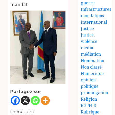
guerre
mandat.
Infrastructures
inondations
International
Justice
justice,
violence
media
médiation
Nomination
Non classé
Numérique
opinion
politique
Partagez sur
promulgation
Religion
RGPH-3
Navigation
Précédent
Rubrique