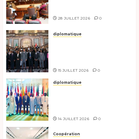
exhorte les nouveaux
responsables à l’excellence.
28 JUILLET 2026
0
diplomatique
Le Tchad participe activement
à la 121e session du Conseil des
ministres de l’OEACP à
Bruxelles.
15 JUILLET 2026
0
diplomatique
Le Tchad au forum Politique
de haut niveau sur le
développement durable à New
York.
14 JUILLET 2026
0
Coopération