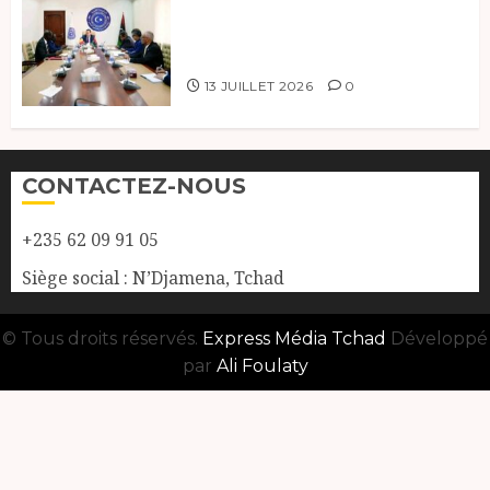
Renforcement de la
coopération, Tchad-Libye vers
une connectivité accrue
13 JUILLET 2026
0
CONTACTEZ-NOUS
+235 62 09 91 05
Siège social : N’Djamena, Tchad
© Tous droits réservés.
Express Média Tchad
Développé
par
Ali Foulaty