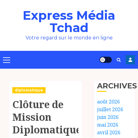
Aller
Express Média
au
contenu
Tchad
Votre regard sur le monde en ligne
Menu
principal
ARCHIVES
diplomatique
Clôture de
août 2026
juillet 2026
Mission
juin 2026
mai 2026
Diplomatique :
avril 2026