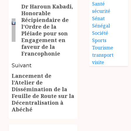
Santé
Dr Haroun Kabadi,
d’article
Article
sécurité
Honorable
précédent:
Sénat
Récipiendaire de
Sénégal
l’Ordre de la
Société
Pléiade pour son
Engagement en
Sports
faveur de la
Tourisme
Francophonie
transport
visite
Suivant
Lancement de
Article
l’Atelier de
suivant:
Dissémination de la
Feuille de Route sur la
Décentralisation à
Abéché