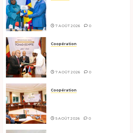
0
Tchad :évaluation des progrès
du programme présidentiel et
exhorte à l’action
7 AOÛT 2026
0
Coopération
Le Tchad et l’Égypte
renforcent leur partenariat
stratégique et opérationnel
7 AOÛT 2026
0
Coopération
Le Tchad et l’Égypte
préparent le terrain pour une
coopération renforcée
5 AOÛT 2026
0