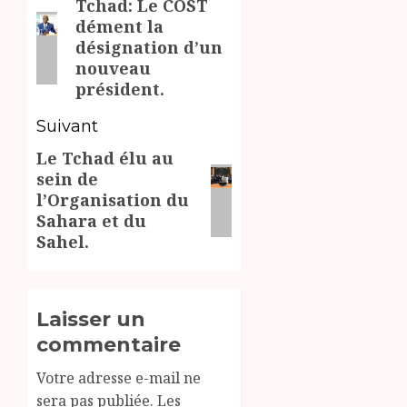
Tchad: Le COST
d’article
Article
dément la
précédent:
désignation d’un
nouveau
président.
Suivant
Le Tchad élu au
Article
sein de
suivant:
l’Organisation du
Sahara et du
Sahel.
Laisser un
commentaire
Votre adresse e-mail ne
sera pas publiée.
Les