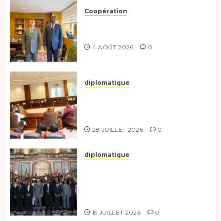
Coopération
Tchad-Türkiye : Dynamisation
du Partenariat Bilatéral
4 AOÛT 2026
0
diplomatique
Le Secrétaire général adjoint
exhorte les nouveaux
responsables à l’excellence.
28 JUILLET 2026
0
diplomatique
Le Tchad participe activement
à la 121e session du Conseil des
ministres de l’OEACP à
Bruxelles.
15 JUILLET 2026
0