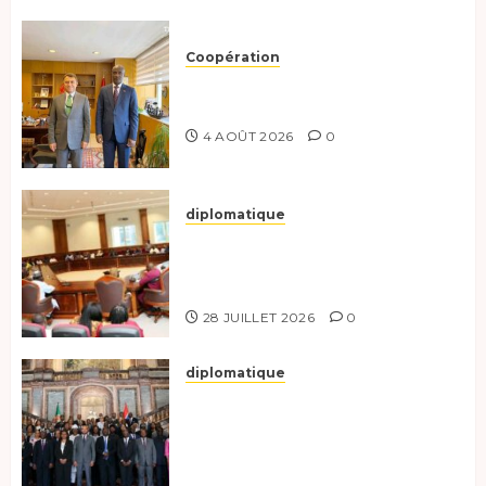
Coopération
Tchad-Türkiye : Dynamisation
du Partenariat Bilatéral
4 AOÛT 2026
0
diplomatique
Le Secrétaire général adjoint
exhorte les nouveaux
responsables à l’excellence.
28 JUILLET 2026
0
diplomatique
Le Tchad participe activement
à la 121e session du Conseil des
ministres de l’OEACP à
Bruxelles.