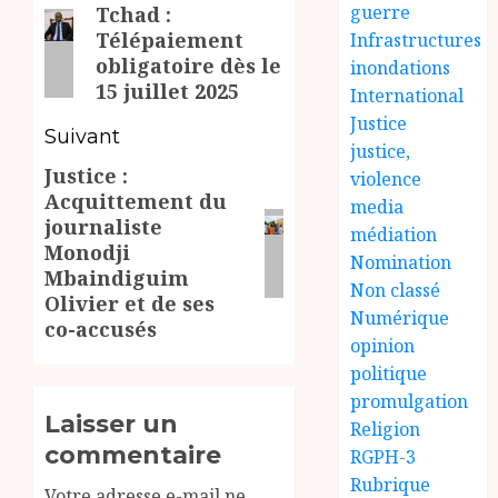
guerre
Tchad :
d’article
Article
Télépaiement
Infrastructures
précédent:
obligatoire dès le
inondations
15 juillet 2025
International
Justice
Suivant
justice,
Justice :
Article
violence
Acquittement du
media
suivant:
journaliste
médiation
Monodji
Nomination
Mbaindiguim
Non classé
Olivier et de ses
Numérique
co-accusés
opinion
politique
promulgation
Laisser un
Religion
commentaire
RGPH-3
Rubrique
Votre adresse e-mail ne