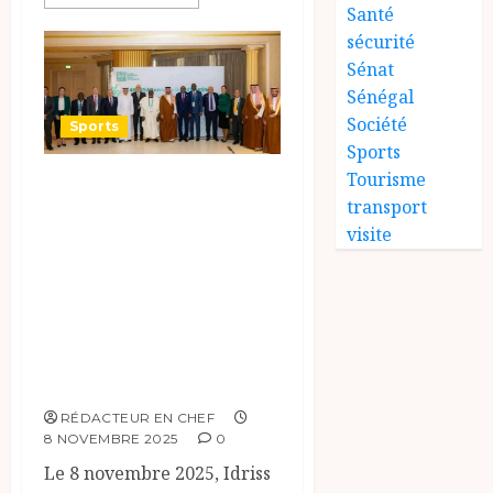
Santé
sécurité
Sénat
Sénégal
Société
Sports
Sports
Tourisme
Le Tchad Renforce
transport
sa Position au
visite
Sein de la
Fédération
Athlétique de la
Solidarité
Islamique
RÉDACTEUR EN CHEF
8 NOVEMBRE 2025
0
Le 8 novembre 2025, Idriss