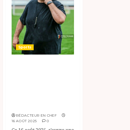
Sports
#Sport: Première
séance
d’entraînement de
l’équipe nationale
avec Raoul Savoy
RÉDACTEUR EN CHEF
16 AOÛT 2025
0