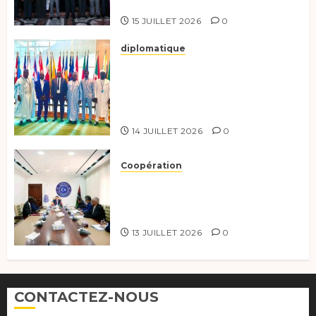
Bruxelles.
15 JUILLET 2026
0
diplomatique
Le Tchad au forum Politique
de haut niveau sur le
développement durable à New
York.
14 JUILLET 2026
0
Coopération
Renforcement de la
coopération, Tchad-Libye vers
une connectivité accrue
13 JUILLET 2026
0
CONTACTEZ-NOUS