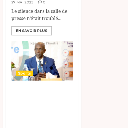
27 MAI 2025
0
Le silence dans la salle de
presse n’était troublé...
EN SAVOIR PLUS
Sports
Tchad: Le COST
dément la
désignation d’un
nouveau
président.