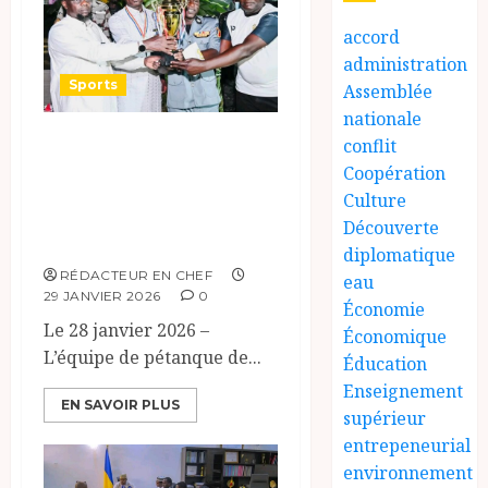
accord
administration
Sports
Assemblée
nationale
L’As police Célèbre
conflit
Coopération
sa Victoire et
Culture
Renforce la
Découverte
Cohésion Interne.
diplomatique
RÉDACTEUR EN CHEF
eau
29 JANVIER 2026
0
Économie
Le 28 janvier 2026 –
Économique
L’équipe de pétanque de...
Éducation
Enseignement
EN SAVOIR PLUS
supérieur
entrepeneurial
environnement