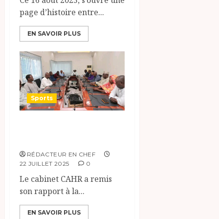
‎‎Ce 16 août 2025, s’ouvre une
page d’histoire entre...
EN SAVOIR PLUS
Sports
Tchad: sport, la
FTFA et CAHR.
RÉDACTEUR EN CHEF
22 JUILLET 2025
0
Le cabinet CAHR a remis
son rapport à la...
EN SAVOIR PLUS