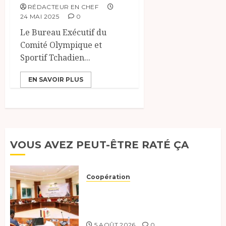
RÉDACTEUR EN CHEF
24 MAI 2025
0
Le Bureau Exécutif du
Comité Olympique et
Sportif Tchadien...
EN SAVOIR PLUS
VOUS AVEZ PEUT-ÊTRE RATÉ ÇA
Coopération
Le Tchad et l’Égypte
préparent le terrain pour une
coopération renforcée
5 AOÛT 2026
0