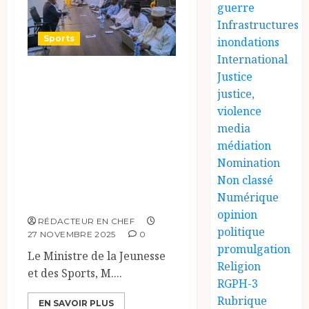
guerre
Infrastructures
Sports
inondations
International
Renforcement de
Justice
justice,
la coopération
violence
entre le Tchad et
media
le Qatar dans les
médiation
domaines de la
Nomination
jeunesse et des
Non classé
Numérique
sports.
opinion
RÉDACTEUR EN CHEF
politique
27 NOVEMBRE 2025
0
promulgation
Le Ministre de la Jeunesse
Religion
et des Sports, M....
RGPH-3
Rubrique
EN SAVOIR PLUS