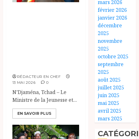
mars 2026
février 2026
Partenariat
janvier 2026
renforcé entre le
décembre
Ministère de la
2025
Jeunesse et des
novembre
Sports et l’UNICEF
2025
octobre 2025
pour la jeunesse
septembre
tchadienne
2025
RÉDACTEUR EN CHEF
août 2025
13 MAI 2026
0
juillet 2025
N’Djaména, Tchad – Le
juin 2025
Ministre de la Jeunesse et...
mai 2025
avril 2025
EN SAVOIR PLUS
mars 2025
CATÉGORI