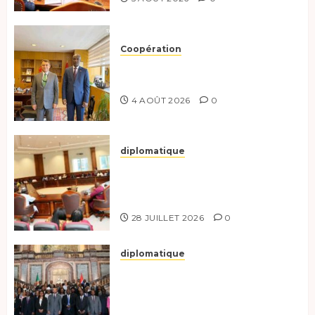
Coopération
Tchad-Türkiye : Dynamisation
du Partenariat Bilatéral
4 AOÛT 2026
0
diplomatique
Le Secrétaire général adjoint
exhorte les nouveaux
responsables à l’excellence.
28 JUILLET 2026
0
diplomatique
Le Tchad participe activement
à la 121e session du Conseil des
ministres de l’OEACP à