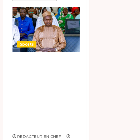
Sports
Des bruits au
niveau du COST :
279 millions
détournés Par
l’ancien Président
du COST Abakar
Djarmah, la justice
saisie.
RÉDACTEUR EN CHEF