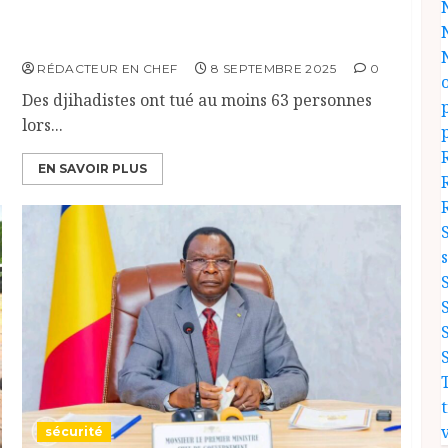
», a raconté un témoin qui a survécu selon
une source locale…
RÉDACTEUR EN CHEF
8 SEPTEMBRE 2025
0
Des djihadistes ont tué au moins 63 personnes
lors...
EN SAVOIR PLUS
v
sécurité