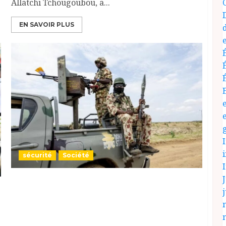
Allatchi Tchougoubou, a...
EN SAVOIR PLUS
sécurité
Société
J
#Nigeria : au moins 63 morts dans une
j
attaque djihadiste dans le nord-est du pays,
A Darul Jamal, ville de l’Etat du Borno, les
assaillants sont arrivés par dizaines à moto,
« en criant et en tirant sur tout ce qui bouge