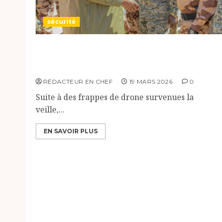
sécurité
Une délégation gouvernementale de haut
niveau dépêchée à Tiné après des frappes de
drone.
RÉDACTEUR EN CHEF
19 MARS 2026
0
Suite à des frappes de drone survenues la
veille,...
EN SAVOIR PLUS