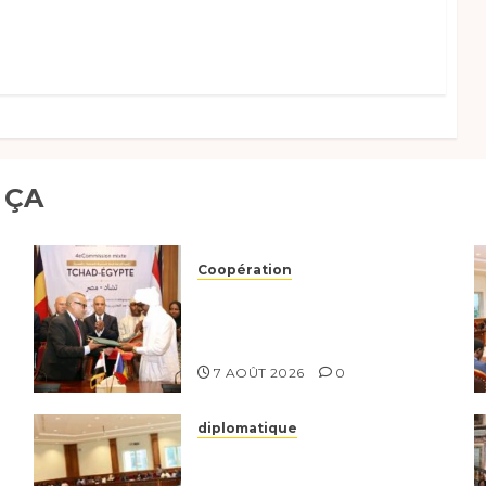
 ÇA
Coopération
Le Tchad et l’Égypte
renforcent leur partenariat
stratégique et opérationnel
7 AOÛT 2026
0
diplomatique
Le Secrétaire général
adjoint exhorte les