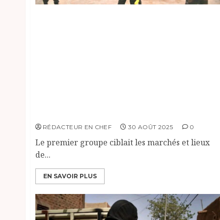
La Police Nationale du Tchad a présenté, le
29 août 2025, trente-sept individus présumés
malfrats au commissariat central N°1 de
Gardolet. Cette opération fait suite à une
vaste opération sécuritaire menée par les
forces de sécurité intérieure, impliquant
plusieurs responsables. Les malfrats ont été
répartis en six groupes, chacun spécialisé
dans différentes activités criminelles, allant
du cambriolage à la contrefaçon.
RÉDACTEUR EN CHEF
30 AOÛT 2025
0
Le premier groupe ciblait les marchés et lieux
de...
EN SAVOIR PLUS