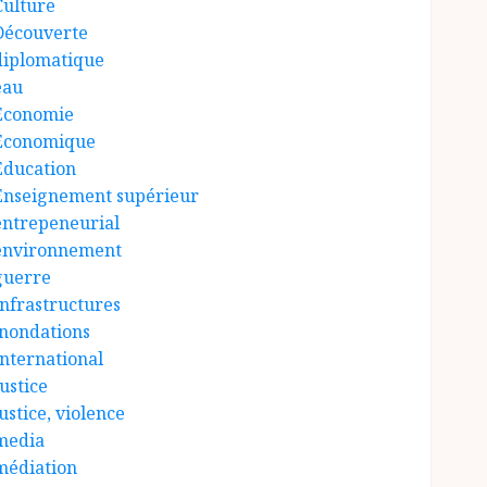
Culture
Découverte
diplomatique
eau
Économie
Économique
Éducation
Enseignement supérieur
entrepeneurial
environnement
guerre
Infrastructures
inondations
International
ustice
ustice, violence
media
médiation