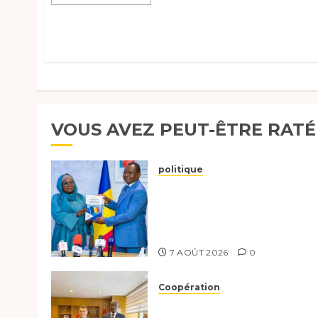
VOUS AVEZ PEUT-ÊTRE RATÉ
politique
Tchad :évaluation des
progrès du programme
présidentiel et exhorte à
l’action
7 AOÛT 2026
0
Coopération
Tchad-Türkiye :