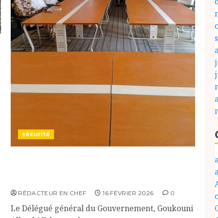
j
sécurité
Réunion hebdomadaire de sécurité à Fada :
évaluation et renforcement des dispositifs
dans l’Ennedi-Ouest
RÉDACTEUR EN CHEF
16 FÉVRIER 2026
0
c
Le Délégué général du Gouvernement, Goukouni