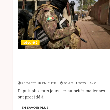
sécurité
Mali: les autorités maliennes ont appréhend
en trois jours « au moins une vingtaine » de
militaires soupçonnés de vouloir renverser
le président de la transition au pouvoir.
RÉDACTEUR EN CHEF
10 AOÛT 2025
0
Depuis plusieurs jours, les autorités maliennes
ont procédé à...
EN SAVOIR PLUS