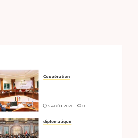
Coopération
Le Tchad et l’Égypte
préparent le terrain pour
une coopération renforcée
5 AOÛT 2026
0
diplomatique
Le Tchad participe
activement à la 121e session