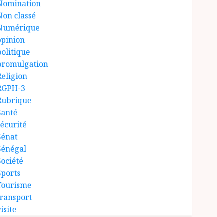
Nomination
Non classé
Numérique
opinion
politique
promulgation
Religion
RGPH-3
Rubrique
Santé
sécurité
Sénat
Sénégal
Société
Sports
Tourisme
transport
isite