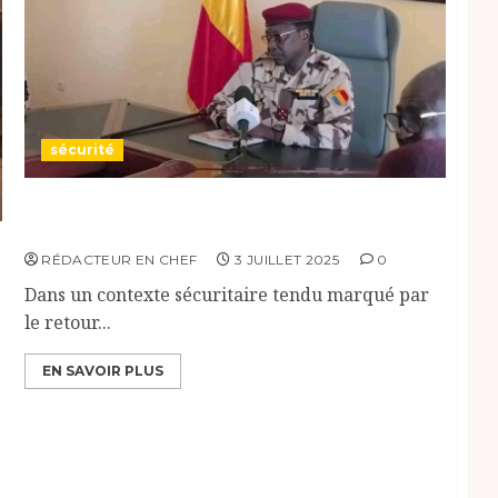
sécurité
Salamat: Réunion de sécurité face aux
tensions liées au retour des transhumants.
é
RÉDACTEUR EN CHEF
3 JUILLET 2025
0
Dans un contexte sécuritaire tendu marqué par
le retour...
EN SAVOIR PLUS