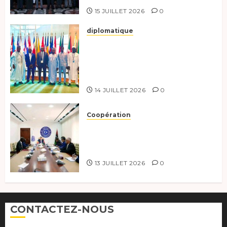
15 JUILLET 2026
0
diplomatique
Le Tchad au forum Politique
de haut niveau sur le
développement durable à New
York.
14 JUILLET 2026
0
Coopération
Renforcement de la
coopération, Tchad-Libye vers
une connectivité accrue
13 JUILLET 2026
0
CONTACTEZ-NOUS