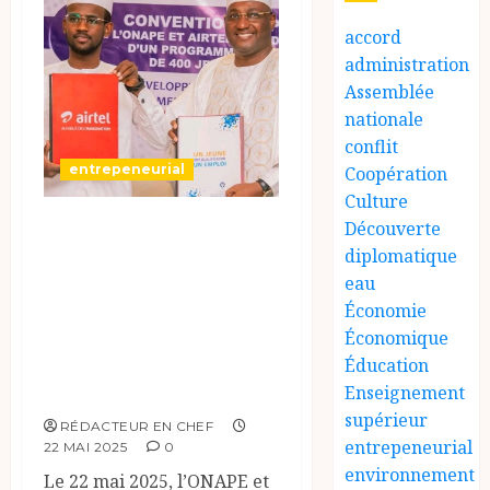
accord
administration
Assemblée
nationale
conflit
entrepeneurial
Coopération
Culture
Tchad: ONAPE et
Découverte
diplomatique
Airtel Tchad
eau
s’unissent pour
Économie
soutenir 400
Économique
jeunes
Éducation
entrepreneurs.
Enseignement
supérieur
RÉDACTEUR EN CHEF
entrepeneurial
22 MAI 2025
0
environnement
Le 22 mai 2025, l’ONAPE et