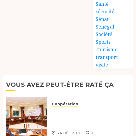
Santé
sécurité
Sénat
Sénégal
Société
Sports
Tourisme
transport
visite
VOUS AVEZ PEUT-ÊTRE RATÉ ÇA
Coopération
Le Tchad et l’Égypte
préparent le terrain pour une
coopération renforcée
5 AOÛT 2026
0