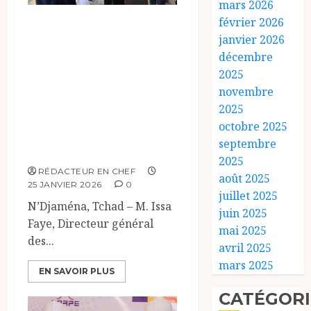
mars 2026
février 2026
N’Djaména
janvier 2026
accueille la
décembre
journée des filiales
2025
de la BID pour
novembre
renforcer le
2025
octobre 2025
partenariat et
septembre
l’investissement
2025
RÉDACTEUR EN CHEF
août 2025
25 JANVIER 2026
0
juillet 2025
N’Djaména, Tchad – M. Issa
juin 2025
Faye, Directeur général
mai 2025
des...
avril 2025
mars 2025
EN SAVOIR PLUS
CATÉGORI