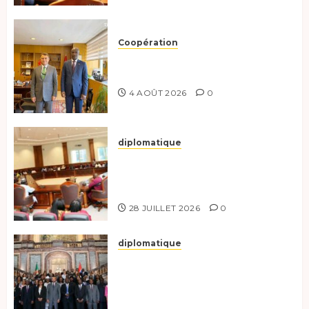
Coopération
Tchad-Türkiye : Dynamisation
du Partenariat Bilatéral
4 AOÛT 2026
0
diplomatique
Le Secrétaire général adjoint
exhorte les nouveaux
responsables à l’excellence.
28 JUILLET 2026
0
diplomatique
Le Tchad participe activement
à la 121e session du Conseil des
ministres de l’OEACP à
Bruxelles.