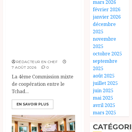
mars 2026
Le Tchad et
février 2026
l’Égypte
janvier 2026
décembre
renforcent leur
2025
partenariat
novembre
stratégique et
2025
opérationnel
octobre 2025
septembre
RÉDACTEUR EN CHEF
2025
7 AOÛT 2026
0
août 2025
La 4ème Commission mixte
juillet 2025
de coopération entre le
juin 2025
Tchad...
mai 2025
avril 2025
EN SAVOIR PLUS
mars 2025
CATÉGORI