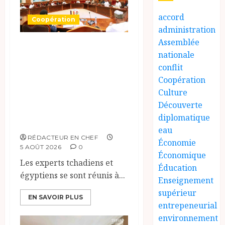
accord
Coopération
administration
Assemblée
Le Tchad et
nationale
l’Égypte
conflit
préparent le
Coopération
terrain pour une
Culture
Découverte
coopération
diplomatique
renforcée
eau
RÉDACTEUR EN CHEF
Économie
5 AOÛT 2026
0
Économique
Les experts tchadiens et
Éducation
égyptiens se sont réunis à...
Enseignement
supérieur
EN SAVOIR PLUS
entrepeneurial
environnement