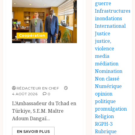
guerre
Infrastructures
inondations
International
Justice
Coopération
justice,
violence
Tchad-Türkiye :
media
Dynamisation du
médiation
Partenariat
Nomination
Bilatéral
Non classé
Numérique
RÉDACTEUR EN CHEF
opinion
4 AOÛT 2026
0
politique
L’Ambassadeur du Tchad en
promulgation
Türkiye, S.E.M. Maître
Religion
Adoum Dangaï...
RGPH-3
Rubrique
EN SAVOIR PLUS