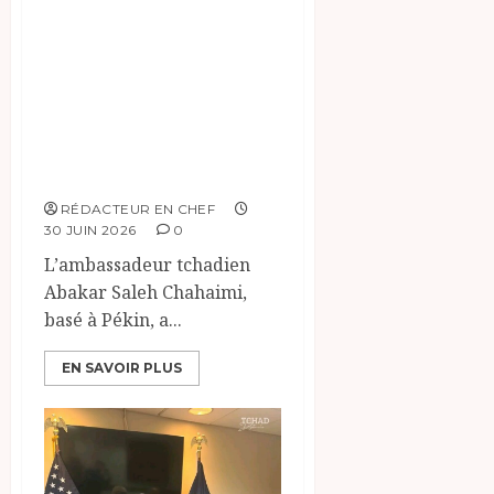
établissent des
liens
diplomatiques
pour une
coopération
renforcée
RÉDACTEUR EN CHEF
30 JUIN 2026
0
L’ambassadeur tchadien
Abakar Saleh Chahaimi,
basé à Pékin, a...
EN SAVOIR PLUS