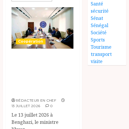
Santé
sécurité
Sénat
Sénégal
Société
Sports
Coopération
Tourisme
transport
Renforcement de
visite
la coopération,
Tchad-Libye vers
une connectivité
accrue
RÉDACTEUR EN CHEF
13 JUILLET 2026
0
Le 13 juillet 2026 à
Benghazi, le ministre