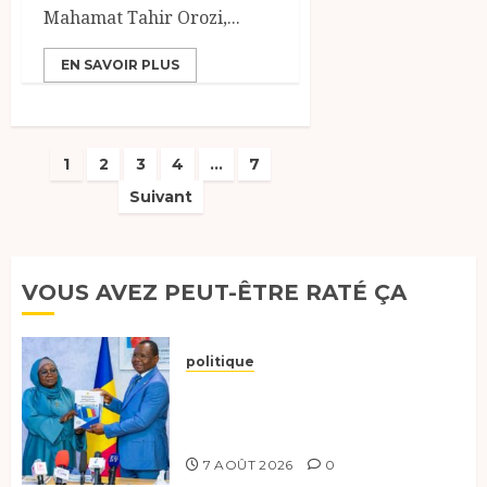
Mahamat Tahir Orozi,...
EN SAVOIR PLUS
Pagination
1
2
3
4
…
7
Suivant
des
publications
VOUS AVEZ PEUT-ÊTRE RATÉ ÇA
politique
Tchad :évaluation des progrès
du programme présidentiel et
exhorte à l’action
7 AOÛT 2026
0