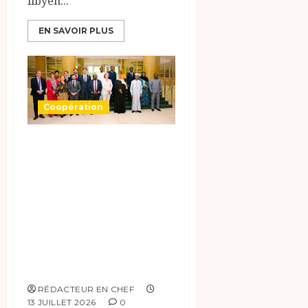
libyen...
EN SAVOIR PLUS
Coopération
Le Tchad et les
Pays-Bas
renforcent leur
dialogue sur l’aide
humanitaire et les
relations
bilatérales
RÉDACTEUR EN CHEF
13 JUILLET 2026
0