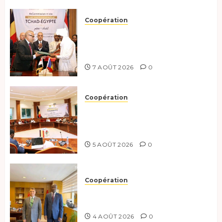
Coopération
Le Tchad et l’Égypte
renforcent leur partenariat
stratégique et opérationnel
7 AOÛT 2026
0
Coopération
Le Tchad et l’Égypte
préparent le terrain pour une
coopération renforcée
5 AOÛT 2026
0
Coopération
Tchad-Türkiye : Dynamisation
du Partenariat Bilatéral
4 AOÛT 2026
0