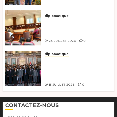
diplomatique
Le Secrétaire général adjoint
exhorte les nouveaux
responsables à l’excellence.
28 JUILLET 2026
0
diplomatique
Le Tchad participe activement
à la 121e session du Conseil des
ministres de l’OEACP à
Bruxelles.
15 JUILLET 2026
0
CONTACTEZ-NOUS