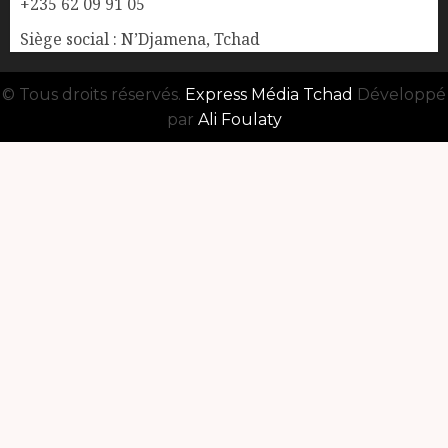
+235 62 09 91 05
Siège social : N’Djamena, Tchad
© Tous droits réservés.
Express Média Tchad
Développé
par
Ali Foulaty