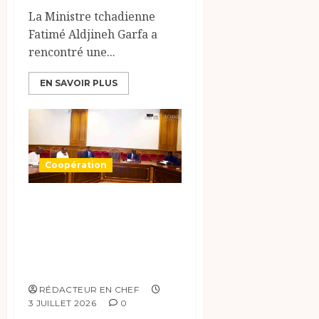
La Ministre tchadienne
Fatimé Aldjineh Garfa a
rencontré une...
EN SAVOIR PLUS
Coopération
Le Tchad prépare
le Sommet des
Chefs d’État du
CAMES
RÉDACTEUR EN CHEF
3 JUILLET 2026
0