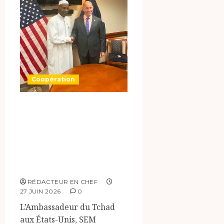
Coopération
Le Tchad et les
États-Unis
renforcent leur
coopération
stratégique.
RÉDACTEUR EN CHEF
27 JUIN 2026
0
L’Ambassadeur du Tchad
aux États-Unis, SEM