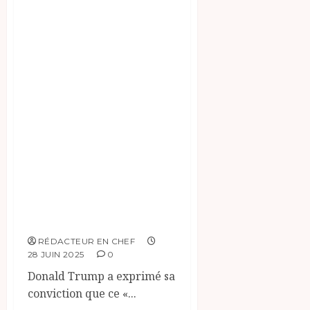
félicité de l’issue
de ces
négociations. Cet
accord traite du «
respect de
l’intégrité
territoriale » dans
l’est de la RDC à la
suite des actions
du groupe armé
AFC-M23.
RÉDACTEUR EN CHEF
28 JUIN 2025
0
Donald Trump a exprimé sa
conviction que ce «...