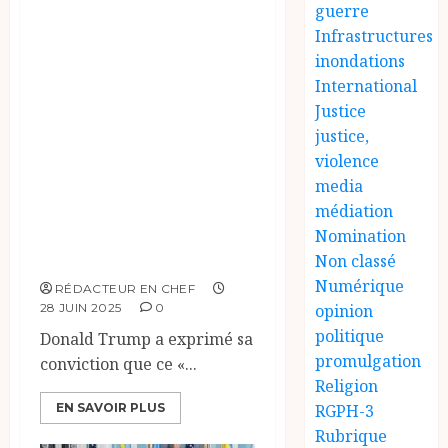
guerre
négociations. Cet
Infrastructures
accord traite du «
inondations
respect de
International
l’intégrité
Justice
territoriale » dans
justice,
violence
l’est de la RDC à la
media
suite des actions
médiation
du groupe armé
Nomination
AFC-M23.
Non classé
Numérique
RÉDACTEUR EN CHEF
opinion
28 JUIN 2025
0
politique
Donald Trump a exprimé sa
promulgation
conviction que ce «...
Religion
RGPH-3
EN SAVOIR PLUS
Rubrique