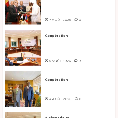
Le Tchad et l’Égypte
renforcent leur partenariat
stratégique et opérationnel
7 AOÛT 2026
0
Coopération
Le Tchad et l’Égypte
préparent le terrain pour une
coopération renforcée
5 AOÛT 2026
0
Coopération
Tchad-Türkiye : Dynamisation
du Partenariat Bilatéral
4 AOÛT 2026
0
diplomatique