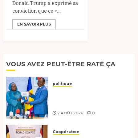
Donald Trump a exprimé sa
conviction que ce «...
EN SAVOIR PLUS
VOUS AVEZ PEUT-ÊTRE RATÉ ÇA
politique
Tchad :évaluation des progrès
du programme présidentiel et
exhorte à l’action
7 AOÛT 2026
0
Coopération