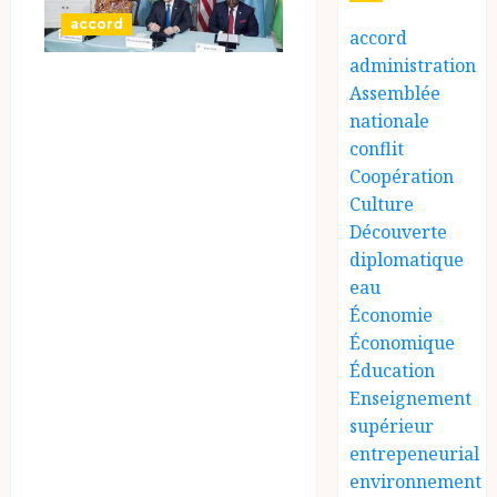
accord
accord
administration
Un accord de paix
Assemblée
a été signé à
nationale
Washington entre
conflit
Coopération
la République
Culture
démocratique du
Découverte
Congo (RDC) et le
diplomatique
Rwanda, sous
eau
l’égide du
Économie
Économique
président
Éducation
américain Donald
Enseignement
Trump, qui s’est
supérieur
félicité de l’issue
entrepeneurial
de ces
environnement