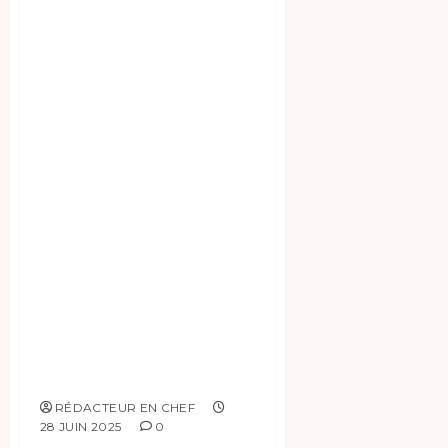
américain Donald
Trump, qui s’est
félicité de l’issue
de ces
négociations. Cet
accord traite du «
respect de
l’intégrité
territoriale » dans
l’est de la RDC à la
suite des actions
du groupe armé
AFC-M23.
RÉDACTEUR EN CHEF
28 JUIN 2025
0