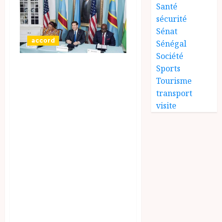
Santé
sécurité
Sénat
accord
Sénégal
Société
Un accord de paix
Sports
a été signé à
Tourisme
transport
Washington entre
visite
la République
démocratique du
Congo (RDC) et le
Rwanda, sous
l’égide du
président
américain Donald
Trump, qui s’est