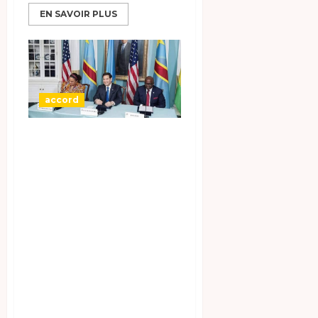
EN SAVOIR PLUS
accord
Un accord de paix
a été signé à
Washington entre
la République
démocratique du
Congo (RDC) et le
Rwanda, sous
l’égide du
président