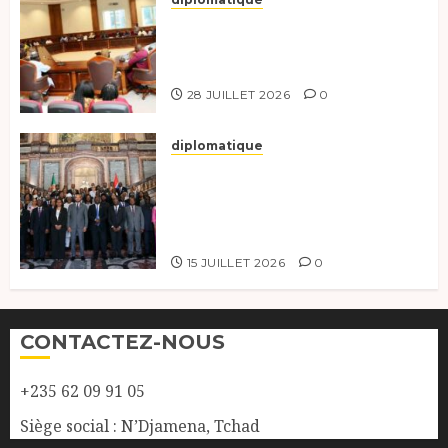
Le Secrétaire général adjoint
exhorte les nouveaux
responsables à l’excellence.
28 JUILLET 2026
0
diplomatique
Le Tchad participe activement
à la 121e session du Conseil des
ministres de l’OEACP à
Bruxelles.
15 JUILLET 2026
0
CONTACTEZ-NOUS
+235 62 09 91 05
Siège social : N’Djamena, Tchad